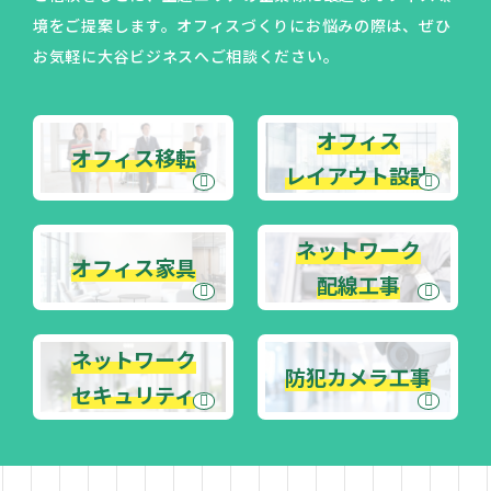
サービス案内
境をご提案します。オフィスづくりにお悩みの際は、ぜひ
お気軽に大谷ビジネスへご相談ください。
オフィス移転
オフィス レイアウト設計
オフィス
オフィス移転
オフィス家具
レイアウト設計
ネットワーク配線工事
ネットワーク
ネットワークセキュリティ
オフィス家具
配線工事
防犯カメラ工事
施工事例
ネットワーク
防犯カメラ工事
セキュリティ
会社案内
代表メッセージ・経営理念